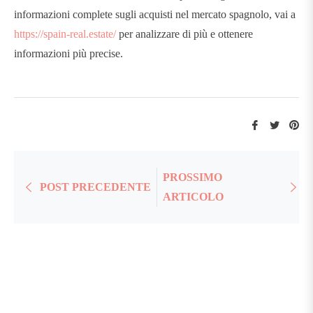
informazioni complete sugli acquisti nel mercato spagnolo, vai a
https://spain-real.estate/
per analizzare di più e ottenere
informazioni più precise.
Condividi
Twitta
Pin
su
su
su
Facebook
Twitter
Pin
PROSSIMO
POST PRECEDENTE
ARTICOLO