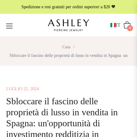
Spedizione e resi gratuiti per ordini superiori a $20 🧡
IT
Carrell
0
Casa
/
Sbloccare il fascino delle proprietà di lusso in vendita in Spagna: un
LUGLIO 22, 2024
Sbloccare il fascino delle
proprietà di lusso in vendita in
Spagna: un'opportunità di
investimento redditizia in