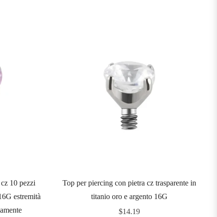
 cz 10 pezzi
Top per piercing con pietra cz trasparente in
 16G estremità
titanio oro e argento 16G
rnamente
Prezzo
$14.19