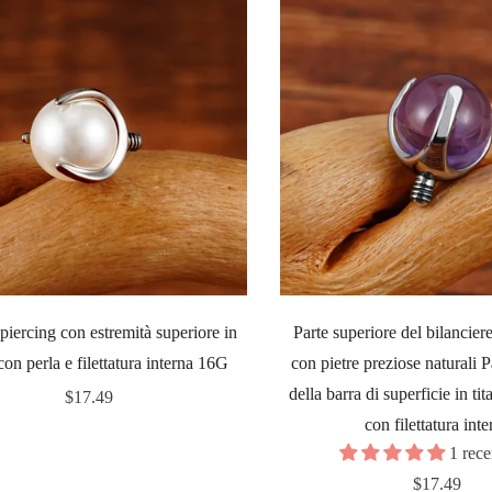
piercing con estremità superiore in
Parte superiore del bilanciere
 con perla e filettatura interna 16G
con pietre preziose naturali P
della barra di superficie in t
Prezzo
$17.49
con filettatura inte
regolare
1 rec
Prezzo
$17.49