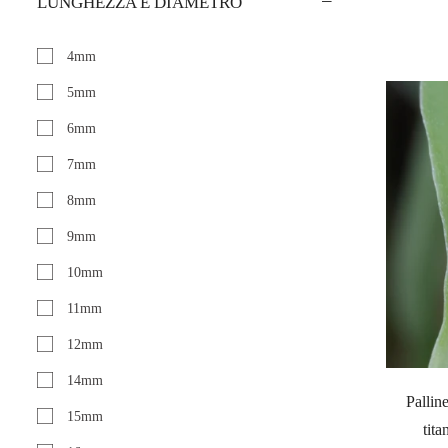
LUNGHEZZA E DIAMETRO
4mm
5mm
6mm
7mm
8mm
9mm
10mm
11mm
12mm
14mm
Pallin
15mm
tita