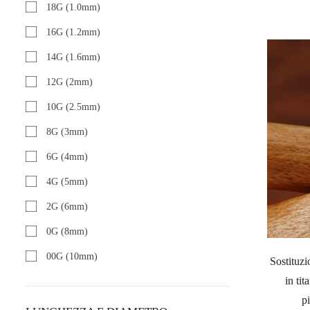
18G (1.0mm)
16G (1.2mm)
14G (1.6mm)
12G (2mm)
10G (2.5mm)
8G (3mm)
6G (4mm)
4G (5mm)
2G (6mm)
0G (8mm)
00G (10mm)
Sostituzi
in ti
p