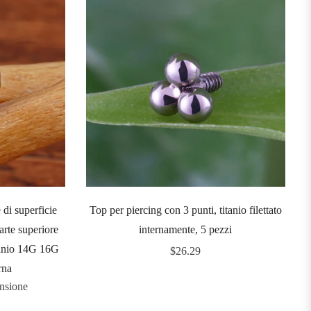
 di superficie
Top per piercing con 3 punti, titanio filettato
arte superiore
internamente, 5 pezzi
itanio 14G 16G
Prezzo
$26.29
rna
regolare
ensione