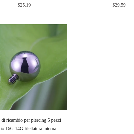
Prezzo
Prezzo
$25.19
$29.59
regolare
regolare
e di ricambio per piercing 5 pezzi
nio 16G 14G filettatura interna