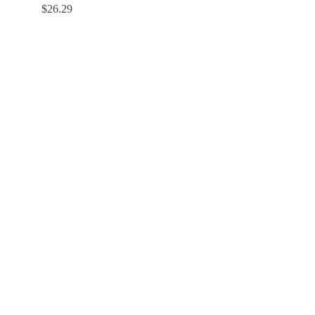
Prezzo
$26.29
regolare