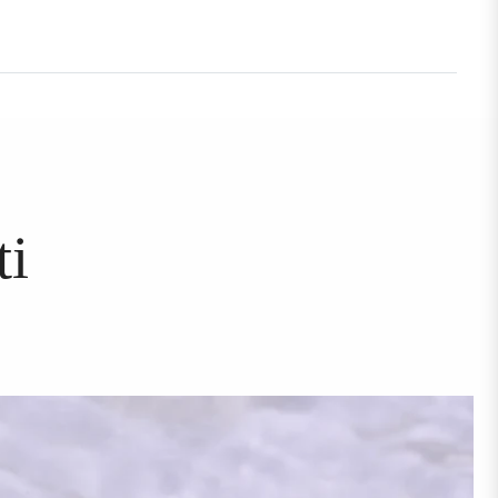
ti
SO