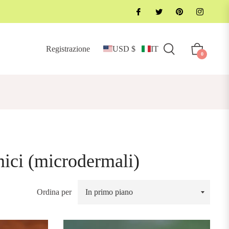
Registrazione
USD $
IT
Carrello
0
mici (microdermali)
Ordina per