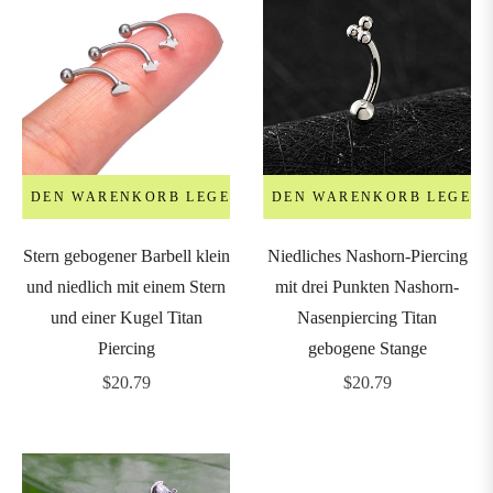
IN DEN WARENKORB LEGEN
IN DEN WARENKORB LEGEN
Stern gebogener Barbell klein
Niedliches Nashorn-Piercing
und niedlich mit einem Stern
mit drei Punkten Nashorn-
und einer Kugel Titan
Nasenpiercing Titan
Piercing
gebogene Stange
Regulärer
Regulärer
$20.79
$20.79
Preis
Preis