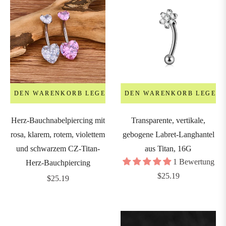
IN DEN WARENKORB LEGEN
IN DEN WARENKORB LEGEN
Herz-Bauchnabelpiercing mit
Transparente, vertikale,
rosa, klarem, rotem, violettem
gebogene Labret-Langhantel
und schwarzem CZ-Titan-
aus Titan, 16G
1 Bewertung
Herz-Bauchpiercing
Regulärer
$25.19
Regulärer
$25.19
Preis
Preis