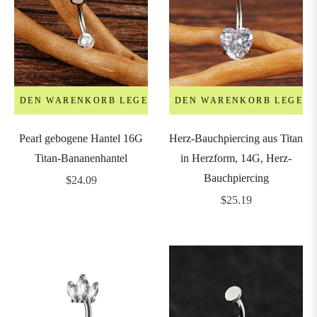
8mm
9mm
0mm
IN DEN WARENKORB LEGEN
IN DEN WARENKORB LEGEN
Pearl gebogene Hantel 16G
Herz-Bauchpiercing aus Titan
1mm
Titan-Bananenhantel
in Herzform, 14G, Herz-
Bauchpiercing
Regulärer
$24.09
2mm
Preis
Regulärer
$25.19
Preis
4mm
5mm