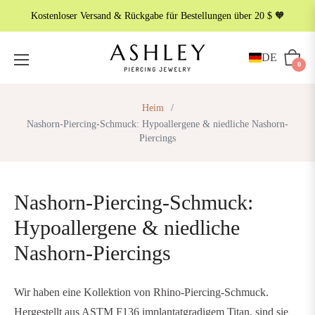
Kostenloser Versand & Rückgabe für Bestellungen über 20 $ 🧡
METALLFARBE
DE
Wagen
0
Heim
/
Nashorn-Piercing-Schmuck: Hypoallergene & niedliche Nashorn-
Piercings
Nashorn-Piercing-Schmuck:
Hypoallergene & niedliche
Nashorn-Piercings
Wir haben eine Kollektion von Rhino-Piercing-Schmuck.
Hergestellt aus ASTM F136 implantatgradigem Titan, sind sie