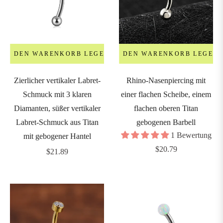
6mm
8mm
IN DEN WARENKORB LEGEN
IN DEN WARENKORB LEGEN
9mm
Zierlicher vertikaler Labret-
Rhino-Nasenpiercing mit
Schmuck mit 3 klaren
einer flachen Scheibe, einem
0mm
Diamanten, süßer vertikaler
flachen oberen Titan
Labret-Schmuck aus Titan
gebogenen Barbell
2mm
1 Bewertung
mit gebogener Hantel
Regulärer
$20.79
Regulärer
$21.89
Preis
Preis
4mm
0mm