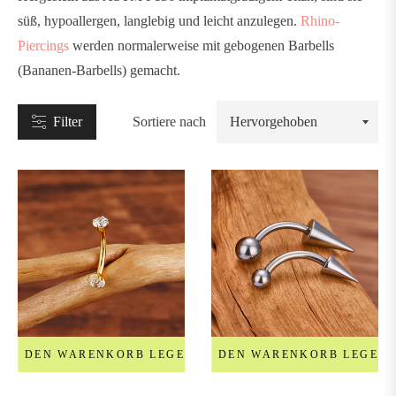
süß, hypoallergen, langlebig und leicht anzulegen.
Rhino-
Piercings
werden normalerweise mit gebogenen Barbells
(Bananen-Barbells) gemacht.
TYP
Filter
Sortiere nach
tuds
abrets
oops
&
orseshoe
arbells
IN DEN WARENKORB LEGEN
IN DEN WARENKORB LEGEN