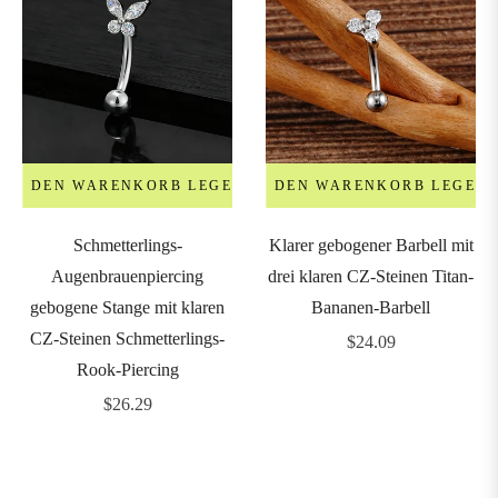
IN DEN WARENKORB LEGEN
IN DEN WARENKORB LEGEN
Schmetterlings-
Klarer gebogener Barbell mit
Augenbrauenpiercing
drei klaren CZ-Steinen Titan-
gebogene Stange mit klaren
Bananen-Barbell
CZ-Steinen Schmetterlings-
Regulärer
$24.09
Rook-Piercing
Preis
Regulärer
$26.29
Preis