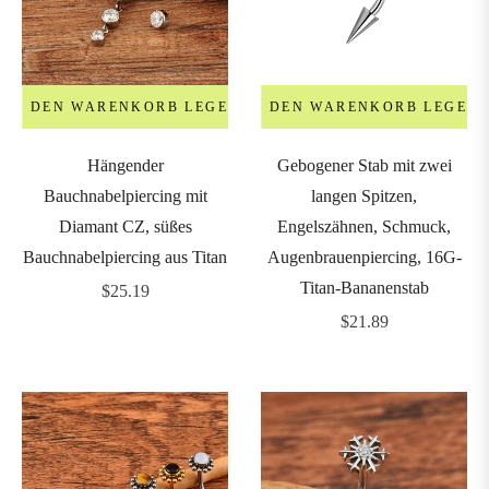
6G
4mm)
IN DEN WARENKORB LEGEN
IN DEN WARENKORB LEGEN
4G
Hängender
Gebogener Stab mit zwei
5mm)
Bauchnabelpiercing mit
langen Spitzen,
Diamant CZ, süßes
Engelszähnen, Schmuck,
2G
Bauchnabelpiercing aus Titan
Augenbrauenpiercing, 16G-
6mm)
Titan-Bananenstab
Regulärer
$25.19
Preis
Regulärer
$21.89
Preis
0G
8mm)
0G
10mm)