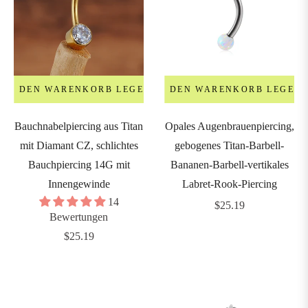
2mm
4mm
IN DEN WARENKORB LEGEN
IN DEN WARENKORB LEGEN
6mm
Bauchnabelpiercing aus Titan
Opales Augenbrauenpiercing,
8mm
mit Diamant CZ, schlichtes
gebogenes Titan-Barbell-
Bauchpiercing 14G mit
Bananen-Barbell-vertikales
Innengewinde
Labret-Rook-Piercing
14
Regulärer
$25.19
Bewertungen
Preis
Regulärer
$25.19
Preis