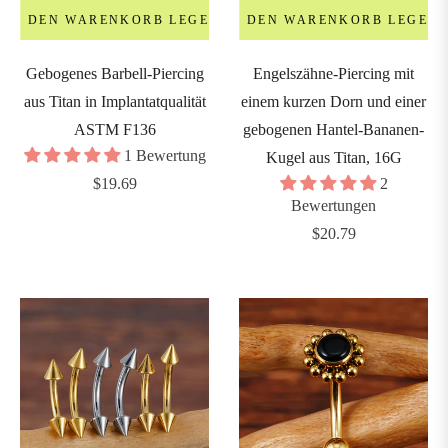
IN DEN WARENKORB LEGEN
IN DEN WARENKORB LEGEN
nchors
Gebogenes Barbell-Piercing
Engelszähne-Piercing mit
&
aus Titan in Implantatqualität
einem kurzen Dorn und einer
icrodermals
ASTM F136
gebogenen Hantel-Bananen-
1 Bewertung
Kugel aus Titan, 16G
Regulärer
$19.69
2
MESSGERÄT
Bewertungen
Preis
GAUGE)
Regulärer
$20.79
Preis
0G
0.8mm)
8G
1.0mm)