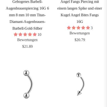
Gebogenes Barbell-
Angel Fangs Piercing mit
inge
Augenbrauenpiercing 16G 6
einem langen Spike und einer
&
mm 8 mm 10 mm Titan-
Kugel Angel Bites Fangs
ircular
Diamant-Augenbrauen-
16G
arbells
3
Barbell-Gold-Silber
Bewertungen
10
ars
Regulärer
Bewertungen
$20.79
&
Regulärer
Preis
$21.89
urved
Preis
arbells
tangen&
ananen
hains
etten