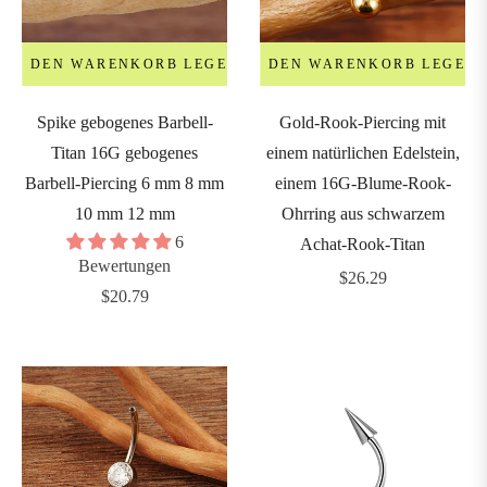
6G
IN DEN WARENKORB LEGEN
IN DEN WARENKORB LEGEN
1.2mm)
Spike gebogenes Barbell-
Gold-Rook-Piercing mit
4G
Titan 16G gebogenes
einem natürlichen Edelstein,
1.6mm)
Barbell-Piercing 6 mm 8 mm
einem 16G-Blume-Rook-
10 mm 12 mm
Ohrring aus schwarzem
2G
6
Achat-Rook-Titan
Bewertungen
2mm)
Regulärer
$26.29
Regulärer
$20.79
Preis
Preis
0G
2.5mm)
8G
3mm)