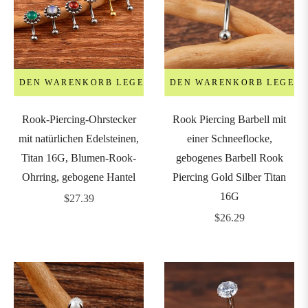
LÄNGE
&
IN DEN WARENKORB LEGEN
IN DEN WARENKORB LEGEN
DURCHMESSER
Rook-Piercing-Ohrstecker
Rook Piercing Barbell mit
mit natürlichen Edelsteinen,
einer Schneeflocke,
4mm
Titan 16G, Blumen-Rook-
gebogenes Barbell Rook
Ohrring, gebogene Hantel
Piercing Gold Silber Titan
5mm
16G
Regulärer
$27.39
Preis
Regulärer
$26.29
6mm
Preis
7mm