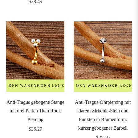
Regulärer
$28.49
Preis
IN DEN WARENKORB LEGEN
IN DEN WARENKORB LEGEN
Anti-Tragus gebogene Stange
Anti-Tragus-Ohrpiercing mit
mit drei Perlen Titan Rook
klarem Zirkonia-Stein und
Piercing
Punkten in Blumenform,
kurzer gebogener Barbell
Regulärer
$26.29
Preis
Regulärer
$25.19