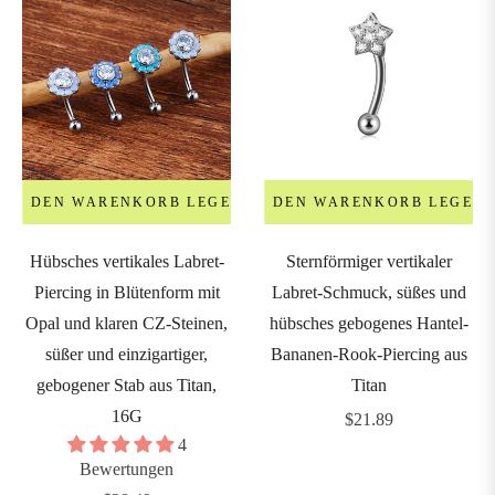
IN DEN WARENKORB LEGEN
IN DEN WARENKORB LEGEN
Hübsches vertikales Labret-
Sternförmiger vertikaler
Piercing in Blütenform mit
Labret-Schmuck, süßes und
Opal und klaren CZ-Steinen,
hübsches gebogenes Hantel-
süßer und einzigartiger,
Bananen-Rook-Piercing aus
gebogener Stab aus Titan,
Titan
16G
Regulärer
$21.89
4
Preis
Bewertungen