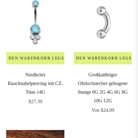
IN DEN WARENKORB LEGEN
IN DEN WARENKORB LEGEN
Niedlicher
Großkalibriger
Bauchnabelpiercing mit CZ-
Ohrlochstecher gebogene
Titan 14G
Stange 0G 2G 4G 6G 8G
10G 12G
Regulärer
$27.39
Preis
Von $24.09