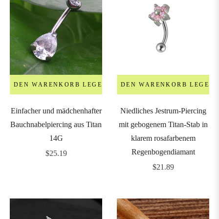
IN DEN WARENKORB LEGEN
IN DEN WARENKORB LEGEN
Einfacher und mädchenhafter
Niedliches Jestrum-Piercing
Bauchnabelpiercing aus Titan
mit gebogenem Titan-Stab in
14G
klarem rosafarbenem
Regenbogendiamant
Regulärer
$25.19
Preis
Regulärer
$21.89
Preis