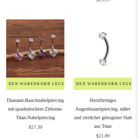
Preis
IN DEN WARENKORB LEGEN
IN DEN WARENKORB LEGEN
Diamant-Bauchnabelpiercing
Herzförmiges
mit quadratischem Zirkonia-
Augenbrauenpiercing, süßer
Titan-Nabelpiercing
und zierlicher gebogener Stab
aus Titan
Regulärer
$27.39
Preis
Regulärer
$21.89