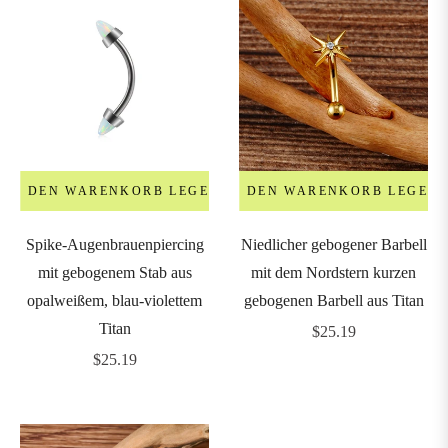
IN DEN WARENKORB LEGEN
IN DEN WARENKORB LEGEN
Spike-Augenbrauenpiercing
Niedlicher gebogener Barbell
mit gebogenem Stab aus
mit dem Nordstern kurzen
opalweißem, blau-violettem
gebogenen Barbell aus Titan
Titan
Regulärer
$25.19
Regulärer
Preis
$25.19
Preis