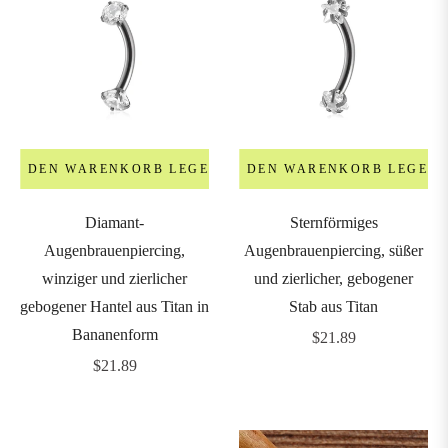
IN DEN WARENKORB LEGEN
IN DEN WARENKORB LEGEN
Diamant-
Sternförmiges
Augenbrauenpiercing,
Augenbrauenpiercing, süßer
winziger und zierlicher
und zierlicher, gebogener
gebogener Hantel aus Titan in
Stab aus Titan
Bananenform
Regulärer
$21.89
Regulärer
Preis
$21.89
Preis