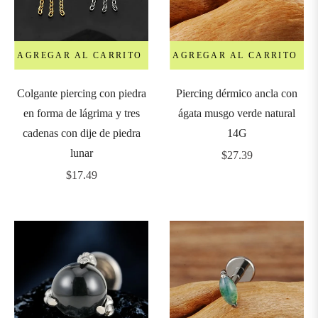
7mm
8mm
AGREGAR AL CARRITO
AGREGAR AL CARRITO
9mm
Colgante piercing con piedra
Piercing dérmico ancla con
en forma de lágrima y tres
ágata musgo verde natural
cadenas con dije de piedra
14G
0mm
lunar
Precio
$27.39
Precio
habitual
$17.49
1mm
habitual
2mm
4mm