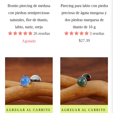
Bonito piercing de medusa
Piercing para labio con piedra
1.0mm)
con piedras semipreciosas
preciosa de ágata musgosa y
naturales, flor de titanio,
dos piedras marquesa de
6G
labio, nariz, oreja
titanio de 16 g
1.2mm)
26 reseñas
3 reseñas
Precio
$27.39
Agotado
4G
habitual
1.6mm)
2G
2mm)
0G
2.5mm)
AGREGAR AL CARRITO
AGREGAR AL CARRITO