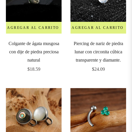
0mm
2mm
AGREGAR AL CARRITO
AGREGAR AL CARRITO
4mm
Colgante de ágata musgosa
Piercing de nariz de piedra
con dije de piedra preciosa
lunar con circonita cúbica
6mm
natural
transparente y diamante.
Precio
Precio
$18.59
$24.09
8mm
habitual
habitual