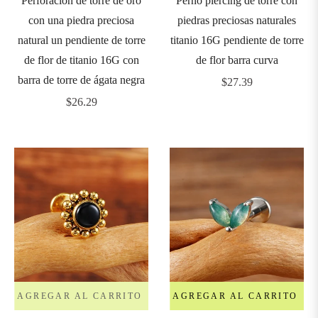
Perforación de torre de oro
Perno piercing de torre con
con una piedra preciosa
piedras preciosas naturales
adenas
natural un pendiente de torre
titanio 16G pendiente de torre
de flor de titanio 16G con
de flor barra curva
nchors
barra de torre de ágata negra
Precio
$27.39
&
Precio
habitual
$26.29
icrodermals
habitual
CALIBRE
GAUGE)
0G
0.8mm)
AGREGAR AL CARRITO
AGREGAR AL CARRITO
8G