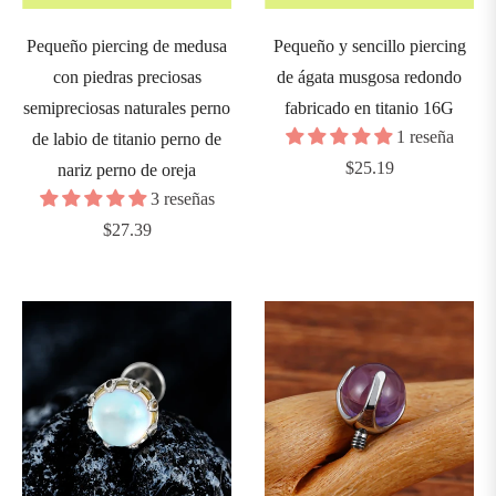
8G
3mm)
Pequeño piercing de medusa
Pequeño y sencillo piercing
con piedras preciosas
de ágata musgosa redondo
semipreciosas naturales perno
fabricado en titanio 16G
6G
1 reseña
de labio de titanio perno de
4mm)
Precio
$25.19
nariz perno de oreja
habitual
3 reseñas
4G
Precio
$27.39
5mm)
habitual
2G
6mm)
0G
8mm)