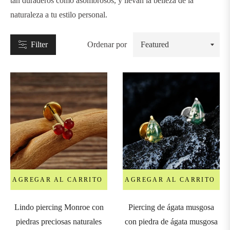
tan duraderos como asombrosos, y llevan la belleza de la
naturaleza a tu estilo personal.
Filter
Ordenar por
IPO
tuds
abrets
oops
AGREGAR AL CARRITO
AGREGAR AL CARRITO
&
orseshoe
Lindo piercing Monroe con
Piercing de ágata musgosa
arbells
piedras preciosas naturales
con piedra de ágata musgosa