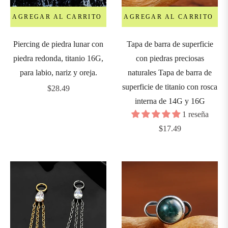
0G
AGREGAR AL CARRITO
AGREGAR AL CARRITO
10mm)
Piercing de piedra lunar con
Tapa de barra de superficie
piedra redonda, titanio 16G,
con piedras preciosas
LONGITUD
para labio, nariz y oreja.
naturales Tapa de barra de
Y
superficie de titanio con rosca
Precio
DIÁMETRO
$28.49
interna de 14G y 16G
habitual
1 reseña
Precio
$17.49
4mm
habitual
5mm
6mm