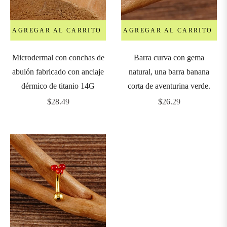
AGREGAR AL CARRITO
AGREGAR AL CARRITO
Microdermal con conchas de
Barra curva con gema
abulón fabricado con anclaje
natural, una barra banana
dérmico de titanio 14G
corta de aventurina verde.
Precio
Precio
$28.49
$26.29
habitual
habitual