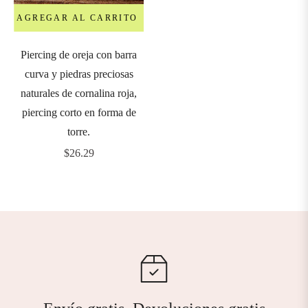
AGREGAR AL CARRITO
Piercing de oreja con barra
curva y piedras preciosas
naturales de cornalina roja,
piercing corto en forma de
torre.
Precio
$26.29
habitual