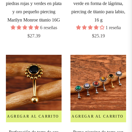
piedras rojas y verdes en plata
verde en forma de lágrima,
ros
y oro pequeño piercing
piercing de titanio para labio,
Marilyn Monroe titanio 16G
16 g
arras
6 reseñas
1 reseña
irculares
Precio
Precio
$27.39
$25.19
habitual
habitual
ars
&
urved
arbells
arras
ananas
AGREGAR AL CARRITO
AGREGAR AL CARRITO
hains