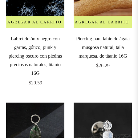
5mm
6mm
AGREGAR AL CARRITO
AGREGAR AL CARRITO
Labret de ónix negro con
Piercing para labio de ágata
8mm
garras, gótico, punk y
musgosa natural, talla
piercing oscuro con piedras
marquesa, de titanio 16G
9mm
preciosas naturales, titanio
Precio
$26.29
16G
habitual
0mm
Precio
$29.59
habitual
2mm
4mm