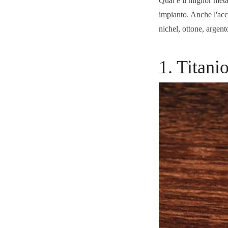
Qual è il miglior meta
impianto. Anche l'acci
nichel, ottone, argento
1. Titani