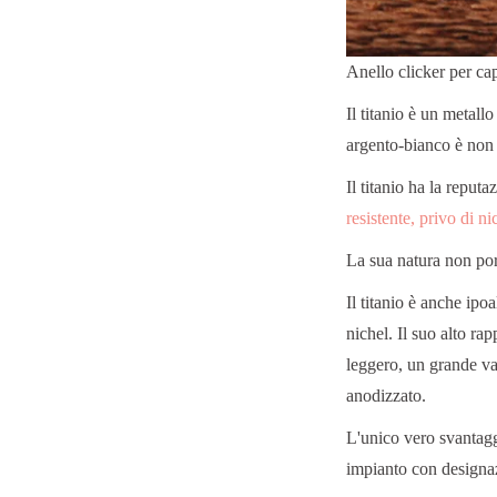
Anello clicker per ca
Il titanio è un metallo
argento-bianco è non
Il titanio ha la reput
resistente, privo di n
La sua natura non por
Il titanio è anche ipo
nichel. Il suo alto rap
leggero, un grande van
anodizzato.
L'unico vero svantaggi
impianto con design