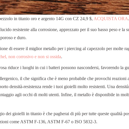
pezzolo in titanio oro e argento 14G con CZ 24,9 $,
ACQUISTA ORA
 lucido resistente alla corrosione, apprezzato per il suo basso peso e la su
 poroso e duro.
azione di essere il miglior metallo per i piercing al capezzolo per molte r
ichel, non corrosivo e non si ossida
.
osa riduce i luoghi in cui i batteri possono nascondersi, favorendo la gu
allergenico, il che significa che è meno probabile che provochi reazioni al
porto densità-resistenza rende i tuoi gioielli molto resistenti. Una densità
taggio agli occhi di molti utenti. Infine, il metallo è disponibile in mol
o dei gioielli in titanio è che pagherai di più per tutte queste qualità po
azioni come ASTM F-136, ASTM F-67 o ISO 5832-3.