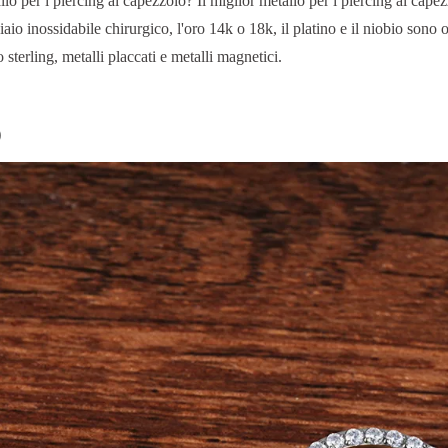
llo per i piercing al capezzolo? Il miglior metallo per i piercing al capezz
aio inossidabile chirurgico, l'oro 14k o 18k, il platino e il niobio sono o
 sterling, metalli placcati e metalli magnetici.
o