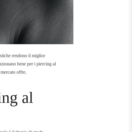
istiche rendono il miglior
unzionano bene per i piercing al
 mercato offre.
ing al