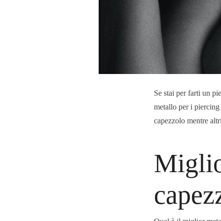
Se stai per farti un pi
metallo per i piercing
capezzolo mentre altri
Miglio
capez