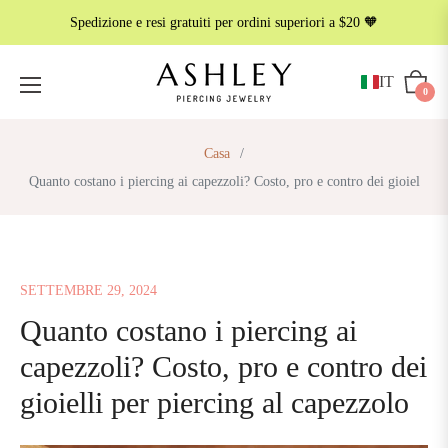
Spedizione e resi gratuiti per ordini superiori a $20 🧡
IT
Carrell
0
Casa
/
Quanto costano i piercing ai capezzoli? Costo, pro e contro dei gioiel
SETTEMBRE 29, 2024
Quanto costano i piercing ai
capezzoli? Costo, pro e contro dei
gioielli per piercing al capezzolo