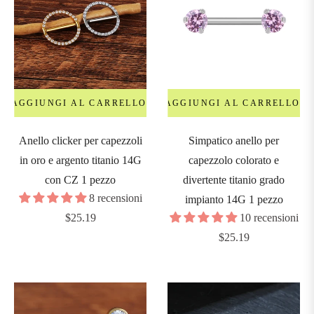
AGGIUNGI AL CARRELLO
AGGIUNGI AL CARRELLO
Anello clicker per capezzoli
Simpatico anello per
in oro e argento titanio 14G
capezzolo colorato e
con CZ 1 pezzo
divertente titanio grado
8 recensioni
impianto 14G 1 pezzo
Prezzo
$25.19
10 recensioni
regolare
Prezzo
$25.19
regolare