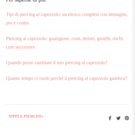
Tipi di piercing al capezzolo: un elenco completo con immagini,
pro e contro
Piercing al capezzolo: guarigione, costi, dolore, gioielli, rischi,
cure successive
Quando posso cambiare il mio piercing al capezzolo?
Quanto tempo ci vuole perché il piercing al capezzolo guarisca?
NIPPLE PIERCING
Condividi
Twitta
Pin
su
su
su
Facebook
Twitter
Pin