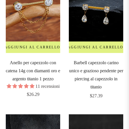
AGGIUNGI AL CARRELLO
AGGIUNGI AL CARRELLO
Anello per capezzolo con
Barbell capezzolo carino
catena 14g con diamanti oro e
unico e grazioso pendente per
argento titanio 1 pezzo
piercing al capezzolo in
11 recensioni
titanio
Prezzo
$26.29
Prezzo
$27.39
regolare
regolare