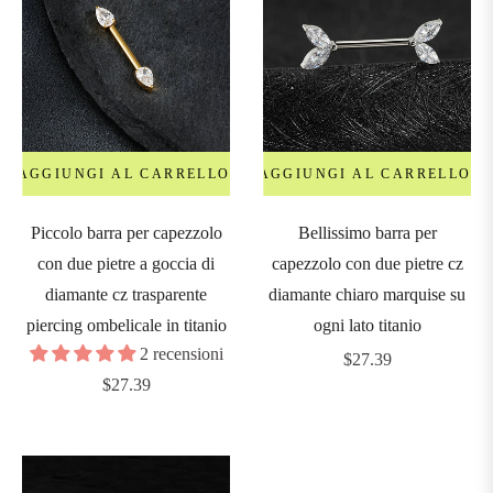
AGGIUNGI AL CARRELLO
AGGIUNGI AL CARRELLO
Piccolo barra per capezzolo
Bellissimo barra per
con due pietre a goccia di
capezzolo con due pietre cz
diamante cz trasparente
diamante chiaro marquise su
piercing ombelicale in titanio
ogni lato titanio
2 recensioni
Prezzo
$27.39
Prezzo
$27.39
regolare
regolare