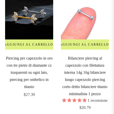
AGGIUNGI AL CARRELLO
AGGIUNGI AL CARRELLO
Piercing per capezzolo in oro
Bilanciere piercing al
con tre pietre di diamante cz
capezzolo con filettatura
trasparenti su ogni lato,
interna 14g 16g bilanciere
piercing per ombelico in
lungo capezzolo piercing
titanio
corto dritto bilanciere titanio
minimalista 1 pezzo
Prezzo
$27.39
1 recensione
regolare
Prezzo
$20.79