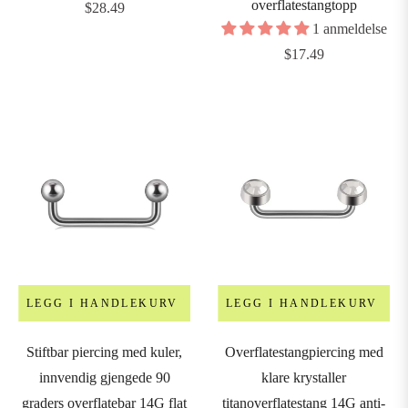
overflatestangtopp
Vanlig
$28.49
1 anmeldelse
8G
pris
Vanlig
$17.49
1.0mm)
pris
6G
1.2mm)
4G
1.6mm)
2G
LEGG I HANDLEKURV
LEGG I HANDLEKURV
2mm)
Stiftbar piercing med kuler,
Overflatestangpiercing med
0G
innvendig gjengede 90
klare krystaller
2.5mm)
graders overflatebar 14G flat
titanoverflatestang 14G anti-