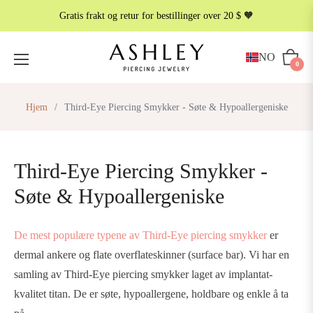
Gratis frakt og retur for bestillinger over 20 $ 🧡
METALLFARGE
NO
Handl
0
Hjem
/
Third-Eye Piercing Smykker - Søte & Hypoallergeniske
Third-Eye Piercing Smykker -
Søte & Hypoallergeniske
De mest populære typene av Third-Eye piercing smykker
er
dermal ankere og flate overflateskinner (surface bar). Vi har en
samling av Third-Eye piercing smykker laget av implantat-
kvalitet titan. De er søte, hypoallergene, holdbare og enkle å ta