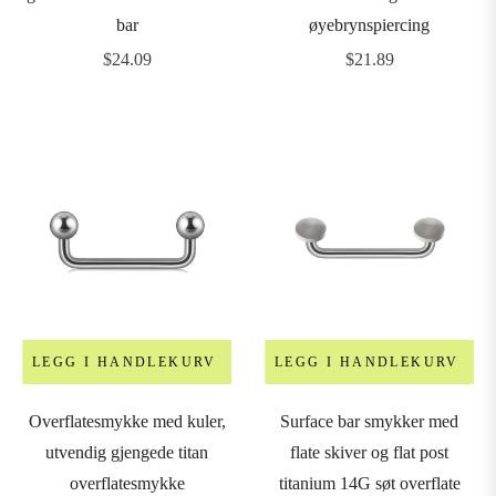
bar
øyebrynspiercing
8G
Vanlig
Vanlig
$24.09
$21.89
3mm)
pris
pris
6G
4mm)
4G
5mm)
2G
LEGG I HANDLEKURV
LEGG I HANDLEKURV
6mm)
Overflatesmykke med kuler,
Surface bar smykker med
utvendig gjengede titan
flate skiver og flat post
0G
overflatesmykke
titanium 14G søt overflate
8mm)