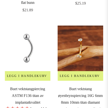
flat bunn
Vanlig
$25.19
7mm
Vanlig
pris
$21.89
pris
8mm
9mm
0mm
1mm
LEGG I HANDLEKURV
LEGG I HANDLEKURV
2mm
Buet vektstangpiercing
Buet vektstang
ASTM F136 titan av
øyenbrynspiercing 16G 6mm
4mm
implantatkvalitet
8mm 10mm titan diamant