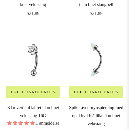
buet vektstang
titan buet stangbell
Vanlig
Vanlig
$21.89
$21.89
pris
pris
LEGG I HANDLEKURV
LEGG I HANDLEKURV
Klar vertikal labret titan buet
Spike øyenbrynspiercing med
vektstang 16G
opal hvit blå lilla titan buet
1 anmeldelse
vektstang