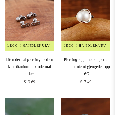
LEGG I HANDLEKURV
LEGG I HANDLEKURV
Liten dermal piercing med en
Piercing topp med en perle
kule titanium mikrodermal
titanium internt gjengede topp
anker
16G
Vanlig
Vanlig
$19.69
$17.49
pris
pris