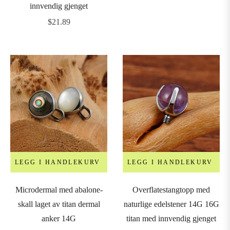
innvendig gjenget
pris
urved
Vanlig
$21.89
arbells
pris
hains
nchors
&
icrodermals
GAUGE
LEGG I HANDLEKURV
LEGG I HANDLEKURV
Microdermal med abalone-
Overflatestangtopp med
0G
skall laget av titan dermal
naturlige edelstener 14G 16G
0.8mm)
anker 14G
titan med innvendig gjenget