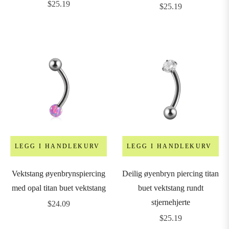
Vanlig
$25.19
Vanlig
$25.19
pris
pris
LEGG I HANDLEKURV
LEGG I HANDLEKURV
Vektstang øyenbrynspiercing
Deilig øyenbryn piercing titan
med opal titan buet vektstang
buet vektstang rundt
stjernehjerte
Vanlig
$24.09
pris
Vanlig
$25.19