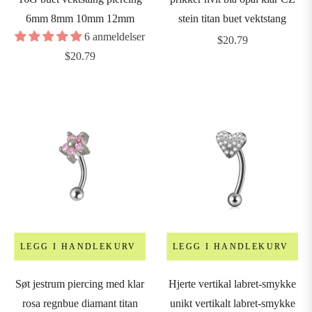
6mm 8mm 10mm 12mm
stein titan buet vektstang
6 anmeldelser
Vanlig
$20.79
Vanlig
$20.79
pris
pris
LEGG I HANDLEKURV
LEGG I HANDLEKURV
Søt jestrum piercing med klar
Hjerte vertikal labret-smykke
rosa regnbue diamant titan
unikt vertikalt labret-smykke