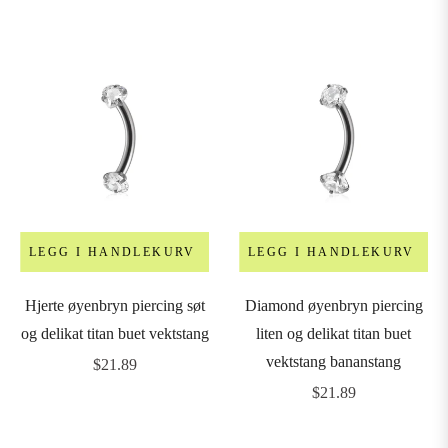
pris
LEGG I HANDLEKURV
LEGG I HANDLEKURV
Hjerte øyenbryn piercing søt
Diamond øyenbryn piercing
og delikat titan buet vektstang
liten og delikat titan buet
vektstang bananstang
Vanlig
$21.89
pris
Vanlig
$21.89
pris