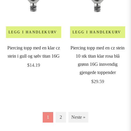
LEGG I HANDLEKURV
LEGG I HANDLEKURV
Piercing topp med en klar cz
Piercing topp med en cz stein
stein i gull og sølv titan 16G
10 stk titan klar rosa blå
grønn 16G innvendig
Vanlig
$14.19
gjengede toppender
pris
Vanlig
$29.59
pris
1
2
Neste »