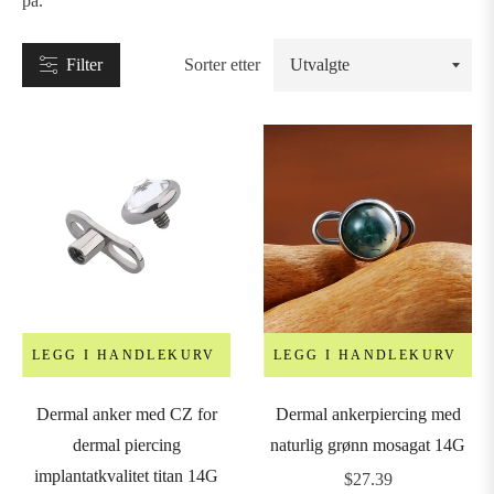
på.
Filter
Sorter etter
NILL
tuds
oops
&
orseshoe
LEGG I HANDLEKURV
LEGG I HANDLEKURV
arbells
Dermal anker med CZ for
Dermal ankerpiercing med
dermal piercing
naturlig grønn mosagat 14G
ars
implantatkvalitet titan 14G
Vanlig
$27.39
&