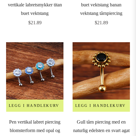
vertikale labretsmykker titan
buet vektstang banan
0mm
buet vektstang
vektstang tårnpiercing
Vanlig
Vanlig
$21.89
$21.89
pris
pris
2mm
4mm
6mm
8mm
LEGG I HANDLEKURV
LEGG I HANDLEKURV
Pen vertikal labret piercing
Gull tårn piercing med en
blomsterform med opal og
naturlig edelsten en svart agat