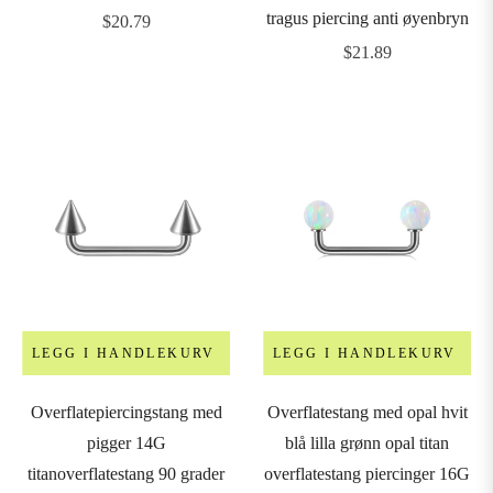
tragus piercing anti øyenbryn
Vanlig
$20.79
pris
Vanlig
$21.89
0G
pris
10mm)
LENGDE
&
DIAMETER
4mm
LEGG I HANDLEKURV
LEGG I HANDLEKURV
5mm
Overflatepiercingstang med
Overflatestang med opal hvit
pigger 14G
blå lilla grønn opal titan
6mm
titanoverflatestang 90 grader
overflatestang piercinger 16G