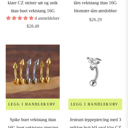
klare CZ steiner søt og unik
tårn vektstang titan 16G
titan buet vektstang 16G
blomster tårn øredobber
4 anmeldelser
Vanlig
$26.29
Vanlig
$28.49
pris
pris
LEGG I HANDLEKURV
LEGG I HANDLEKURV
Spike buet vektstang titan
Jestrum leppepiercing med 3
16G buet vektstang piercing
prikker hvit blå opal klar CZ