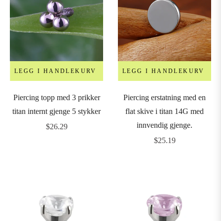
LEGG I HANDLEKURV
LEGG I HANDLEKURV
Piercing topp med 3 prikker
Piercing erstatning med en
titan internt gjenge 5 stykker
flat skive i titan 14G med
innvendig gjenge.
Vanlig
$26.29
pris
Vanlig
$25.19
pris