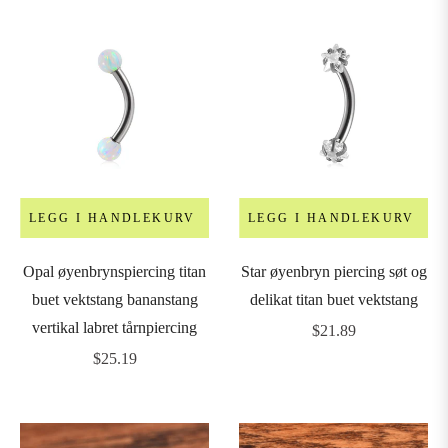
LEGG I HANDLEKURV
LEGG I HANDLEKURV
Opal øyenbrynspiercing titan
Star øyenbryn piercing søt og
buet vektstang bananstang
delikat titan buet vektstang
vertikal labret tårnpiercing
Vanlig
$21.89
Vanlig
pris
$25.19
pris