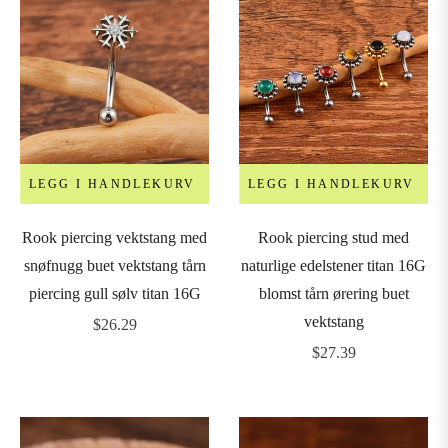
LEGG I HANDLEKURV
LEGG I HANDLEKURV
Rook piercing vektstang med
Rook piercing stud med
snøfnugg buet vektstang tårn
naturlige edelstener titan 16G
piercing gull sølv titan 16G
blomst tårn ørering buet
vektstang
Vanlig
$26.29
pris
Vanlig
$27.39
pris