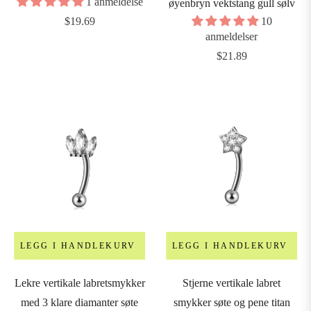
1 anmeldelse
øyenbryn vektstang gull sølv
Vanlig
$19.69
10
5mm
anmeldelser
pris
Vanlig
$21.89
6mm
pris
8mm
9mm
0mm
LEGG I HANDLEKURV
LEGG I HANDLEKURV
2mm
Lekre vertikale labretsmykker
Stjerne vertikale labret
4mm
med 3 klare diamanter søte
smykker søte og pene titan