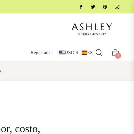
Registrarse
USD $
ES
Carrito
0
o
or, costo,