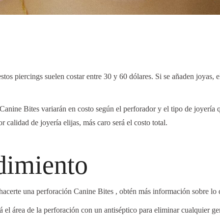
o
 estos piercings suelen costar entre 30 y 60 dólares. Si se añaden joyas, e
 Canine
Bites
variarán en costo según el perforador y el tipo de joyería q
r calidad de joyería elijas, más caro será el costo total.
dimiento
 hacerte una
perforación
Canine
Bites
, obtén más información sobre lo 
á el área de la perforación con un antiséptico para eliminar cualquier g