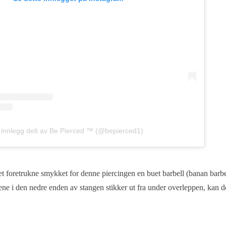
 innlegg delt av Be Pierced ™️ (@bepierced1)
det foretrukne smykket for denne piercingen en buet barbell (banan barbe
ene i den nedre enden av stangen stikker ut fra under overleppen, kan d