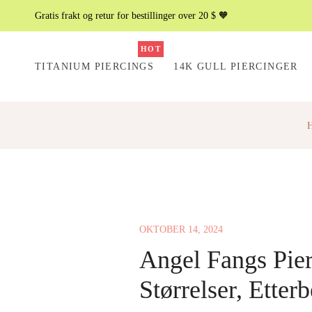
Gratis frakt og retur for bestillinger over 20 $ 🧡
HOT
TITANIUM PIERCINGS
14K GULL PIERCINGER
OKTOBER 14, 2024
Angel Fangs Pier
Størrelser, Etter