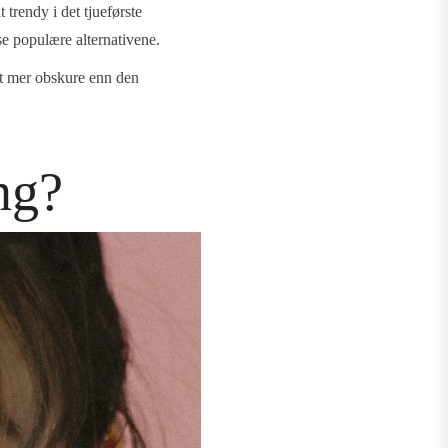
t trendy i det tjueførste
se populære alternativene.
itt mer obskure enn den
ng?