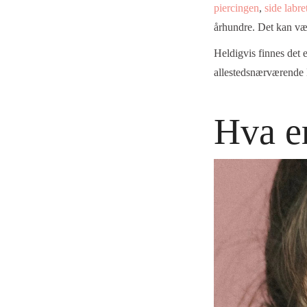
piercingen
,
side labre
århundre. Det kan vær
Heldigvis finnes det e
allestedsnærværende 
Hva e