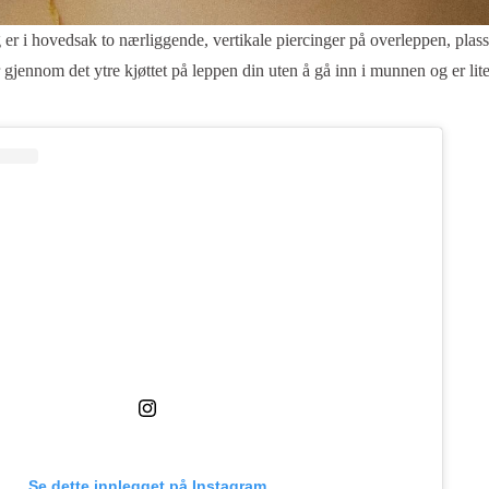
er i hovedsak to nærliggende, vertikale piercinger på overleppen, plass
gjennom det ytre kjøttet på leppen din uten å gå inn i munnen og er lit
Se dette innlegget på Instagram